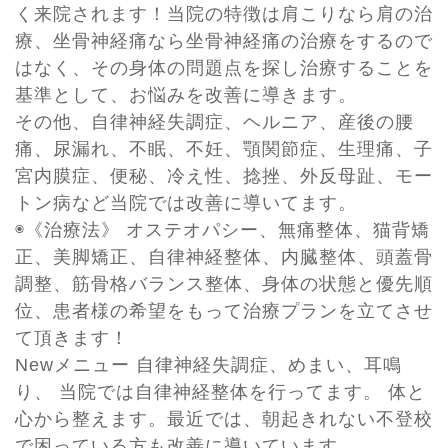
く来院されます！当院の特徴は肩こりなら肩の治
療、坐骨神経痛なら坐骨神経痛の治療をするので
はなく、その身体の問題点を探し治療することを
基準として、お悩みを改善に導きます。
その他、自律神経失調症、ヘルニア、産後の腰
痛、尿漏れ、不眠、不妊、顎関節症、生理痛、子
宮内膜症、便秘、冷え性、捻挫、外反母趾、モー
トン病など当院では改善に導いてます。
◉《治療法》 オステオパシー、無痛整体、猫背矯
正、美脚矯正、自律神経整体、内臓整体、頭蓋骨
調整、筋骨格バランス整体、身体の状態と優先順
位、患者様の希望をもって治療プランを立てさせ
て頂きます！
Newメニュー 自律神経失調症、めまい、耳鳴
り、 当院では自律神経整体を行ってます。 体と
心から整えます。最近では、朝起きれない不登校
で困っている方も改善に導いています。