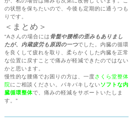
が、私の場合は痛みも次第に改善しています。こ
の状態を保ちたいので、今後も定期的に通うつも
りです。
＜まとめ＞
“Aさんの場合には
骨盤や腰椎の歪みもありまし
たが、内蔵疲労も原因の一つ
でした。内臓の循環
を良くして疲れを取り、柔らかくした内臓を正常
な位置に戻すことで痛みが軽減できたのではない
かと思います。
慢性的な腰痛でお困りの方は、一度
さくら堂整体
院
にご相談ください。バキバキしない
ソフトな内
臓循環整体
で、痛みの軽減をサポートいたしま
す。”