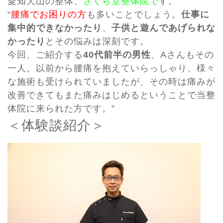
愛知犬山の整体、
さくら堂整体院で
す。
“
腰痛でお困りの方
も多いことでしょう。
仕事に
集中的できなかったり
、
子供と遊んであげられな
かったり
とその悩みは深刻です。
今回、ご紹介する
40代前半の男性
、Aさんもその
一人。以前から腰痛を抱えていらっしゃり、様々
な施術も受けられていましたが、その時は痛みが
改善できてもまた痛みはじめるということで当整
体院に来られた方です。”
＜体験談紹介＞