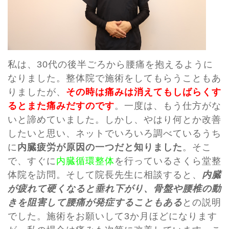
私は、30代の後半ごろから腰痛を抱えるように
なりました。整体院で施術をしてもらうこともあ
りましたが、
その時は痛みは消えてもしばらくす
るとまた痛みだすのです
。一度は、もう仕方がな
いと諦めていました。しかし、やはり何とか改善
したいと思い、ネットでいろいろ調べているうち
に
内臓疲労が原因の一つだと知りました
。そこ
で、すぐに
内臓循環整体
を行っているさくら堂整
体院を訪問。そして院長先生に相談すると、
内臓
が疲れて硬くなると垂れ下がり、骨盤や腰椎の動
きを阻害して腰痛が発症することもある
との説明
でした。施術をお願いして3か月ほどになります