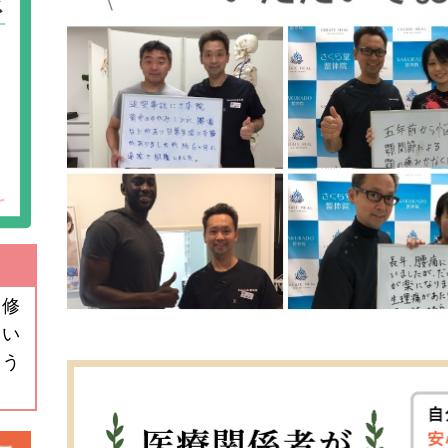
ジ修
けい
よう