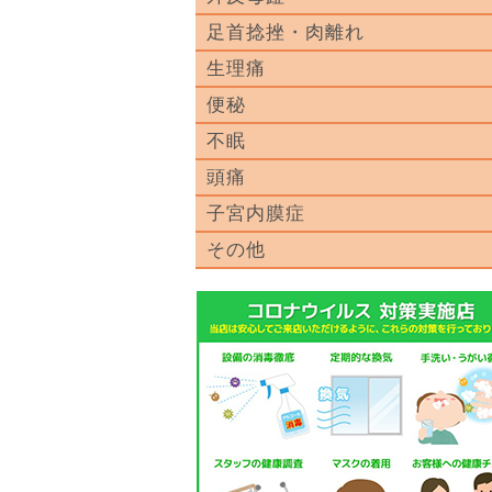
足首捻挫・肉離れ
生理痛
便秘
不眠
頭痛
子宮内膜症
その他