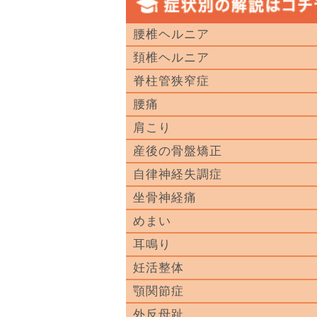
腰椎ヘルニア
頚椎ヘルニア
脊柱管狭窄症
腰痛
肩こり
産後の骨盤矯正
自律神経失調症
坐骨神経痛
めまい
耳鳴り
妊活整体
顎関節症
外反母趾